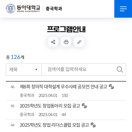
중국학과
프로그램안내
126
총
개
제목
번호
검
작성자
색
제8회 창의적 대학설계 우수사례 공모전 안내 공고
46
작성일자
중국학과
2025.04.01
150
2025학년도 창업동아리 모집 공고
조회수
45
중국학과
2025.04.01
44
2025학년도 창업 리더스클럽 모집 공고
44