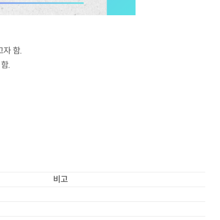
자 함.
함.
비고